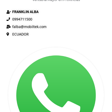
FRANKLIN ALBA
0994711500
falba@
mobiltek
.com
ECUADOR