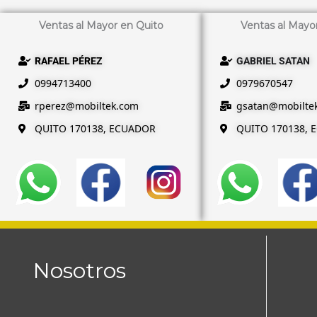
Ventas al Mayor en Quito
Ventas al Mayo
RAFAEL PÉREZ
GABRIEL SATAN
0994713400
0979670547
rperez@mobiltek.com
gsatan@
mobilte
QUITO 170138, ECUADOR
QUITO 170138, 
Nosotros