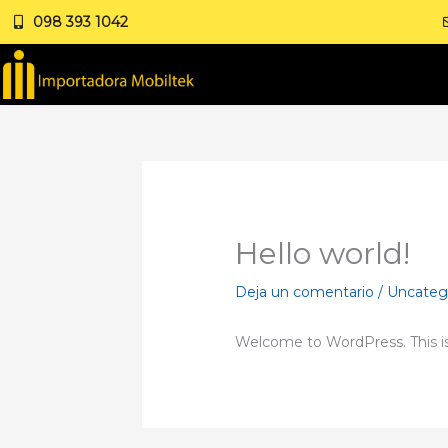
Ir
098 393 1042
al
contenido
Hello world!
Deja un comentario
/
Uncateg
Welcome to WordPress. This is yo