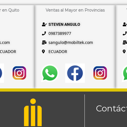
r en Quito
Ventas al Mayor en Provincias
STEVEN ANGULO
0987389977
k
.com
sangulo@
mobiltek
.com
ECUADOR
ECUADOR
Contác