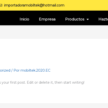
importadoramobiltek@hotmail.com
Inicio
Empresa
Productos
Hazte
orized
/ Por
mobiltek.2020.EC
ur first post. Edit or delete it, then start writing!