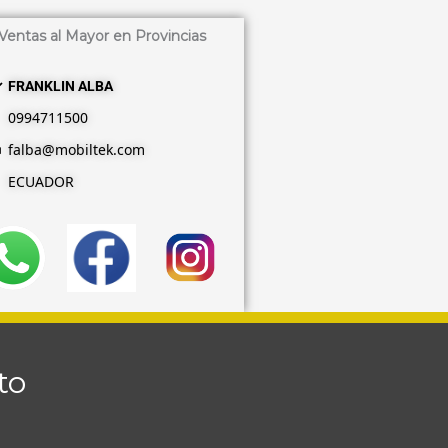
Ventas al Mayor en Provincias
FRANKLIN ALBA
0994711500
falba@
mobiltek
.com
ECUADOR
to