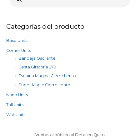
q
u
e
d
a
d
e
Categorías del producto
p
r
o
d
Base Units
u
c
t
Corner Units
o
s
Bandeja Oscilante
Cesta Giratoria 270
Esquina Magica Cierre Lento
Super Magic Cierre Lento
Nano Units
Tall Units
Wall Units
Ventas al público al Detal en Quito