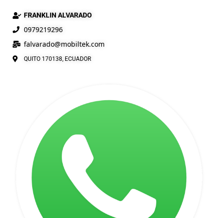
FRANKLIN ALVARADO
0979219296
falvarado@
mobiltek
.com
QUITO 170138, ECUADOR