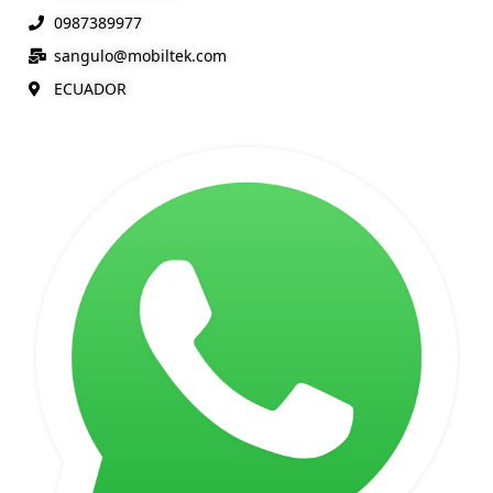
0987389977
sangulo@
mobiltek
.com
ECUADOR