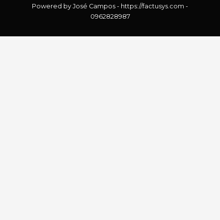
Powered by José Campos - https://factusys.com -
0962828987