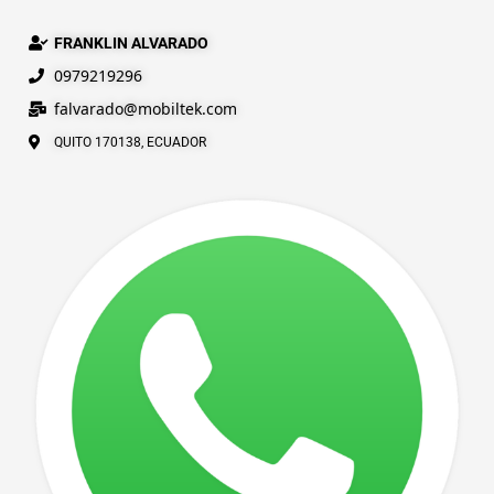
FRANKLIN ALVARADO
0979219296
falvarado@
mobiltek
.com
QUITO 170138, ECUADOR