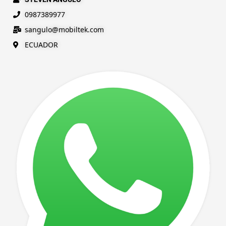
0987389977
sangulo@
mobiltek
.com
ECUADOR